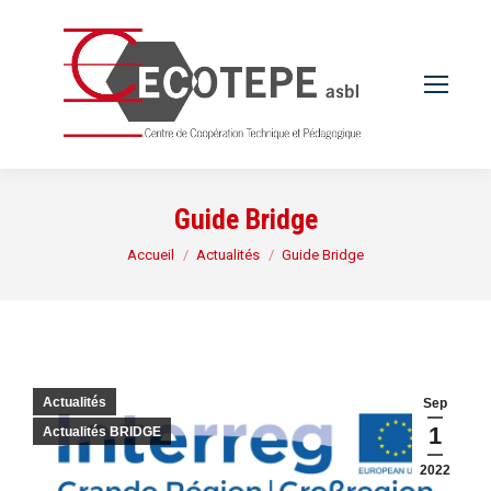
Guide Bridge
Vous êtes ici :
Accueil
Actualités
Guide Bridge
Actualités
Sep
1
Actualités BRIDGE
2022