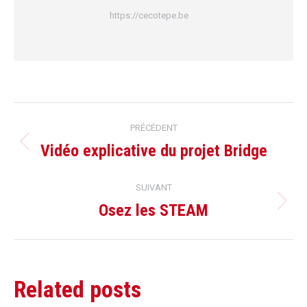
https://cecotepe.be
Navigation
PRÉCÉDENT
article
Vidéo explicative du projet Bridge
Article
précédent
SUIVANT
:
Osez les STEAM
Article
suivant
:
Related posts