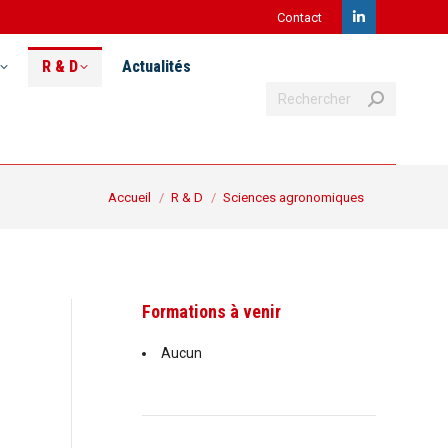
Contact
LinkedIn
Recherche
& D
Actualités
Postuler
page
R & D
Actualités
:
Recherche
opens
:
in
new
Vous êtes ici :
Accueil
R & D
Sciences agronomiques
window
Formations à venir
Aucun