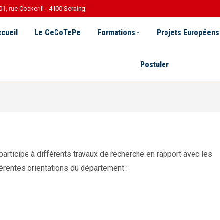
01, rue Cockerill - 4100 Seraing
Le CeCoTePe
Formations
Projets Européens
R 
cueil
Le CeCoTePe
Formations
Projets Européens
Postuler
rticipe à différents travaux de recherche en rapport avec les
érentes orientations du département :