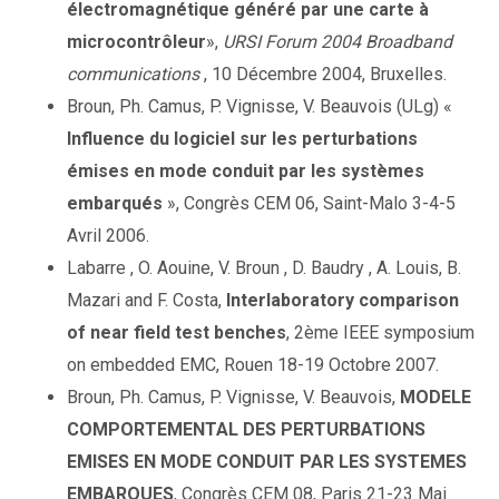
électromagnétique généré par une carte à
microcontrôleur
»,
URSI Forum 2004 Broadband
communications
, 10 Décembre 2004, Bruxelles.
Broun, Ph. Camus, P. Vignisse, V. Beauvois (ULg) «
Influence du logiciel sur les perturbations
émises en mode conduit par les systèmes
embarqués
», Congrès CEM 06, Saint-Malo 3-4-5
Avril 2006.
Labarre , O. Aouine, V. Broun , D. Baudry , A. Louis, B.
Mazari and F. Costa,
Interlaboratory comparison
of near field test benches
, 2ème IEEE symposium
on embedded EMC, Rouen 18-19 Octobre 2007.
Broun, Ph. Camus, P. Vignisse, V. Beauvois,
MODELE
COMPORTEMENTAL DES PERTURBATIONS
EMISES EN MODE CONDUIT PAR LES SYSTEMES
EMBARQUES
, Congrès CEM 08, Paris 21-23 Mai