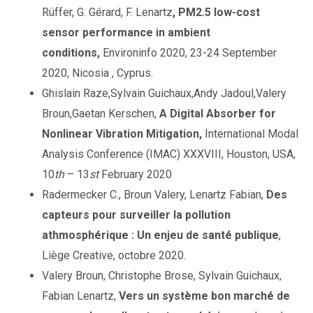
Rüffer, G. Gérard, F. Lenartz
, PM2.5 low-cost
sensor performance in ambient
conditions,
Environinfo 2020, 23-24 September
2020, Nicosia , Cyprus.
Ghislain Raze,Sylvain Guichaux,Andy Jadoul,Valery
Broun,Gaetan Kerschen,
A Digital Absorber for
Nonlinear Vibration Mitigation,
International Modal
Analysis Conference (IMAC) XXXVIII, Houston, USA,
10
th
– 13
st
February 2020
Radermecker C., Broun Valery, Lenartz Fabian,
Des
capteurs pour surveiller la pollution
athmosphérique : Un enjeu de santé publique
,
Liège Creative, octobre 2020.
Valery Broun, Christophe Brose, Sylvain Guichaux,
Fabian Lenartz,
Vers un système bon marché de