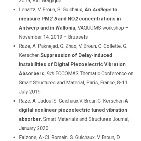
2019, Ath, Belgique
Lenartz, V. Broun, S. Guichaux
, An
Antilope
to
measure PM
2.5
and NO
2
concentrations in
Antwerp and in Wallonia,
VAQUUMS workshop –
November 14, 2019 – Brussels
Raze, A. Paknejad, G. Zhao, V. Broun, C. Collette, G.
Kerschen,
Suppression of Delay-induced
Instabilities of Digital Piezoelectric Vibration
Absorbers,
9
th
ECCOMAS Thematic Conference on
Smart Structures and Material, Paris, France, 8-11
July 2019
Raze, A. Jadoul,S. Guichaux,V. Broun,G. Kerschen,
A
digital nonlinear piezoelectric tuned vibration
absorber
, Smart Materials and Structures Journal,
January 2020
Falzone, A.-Cl. Romain, S. Guichaux, V. Broun, D.