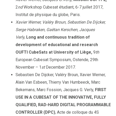
2
nd
Workshop Cubesat étudiant, 6-7 juillet 2017,
Institut de physique du globe, Paris.
Xavier Werner, Valéry Broun, Sebastien De Dijcker,
Serge Habraken, Gaëtan Kerschen, Jacques
Verly,
Long and continuous tradition of
development of educational and research
OUFTI CubeSats at University of Liège,
9
th
European Cubesat Symposium, Ostende, 29th
November – 1
st
December 2017.
Sebastien De Dijcker, Valéry Broun, Xavier Werner,
Alain Van Esbeen, Thierry Van Humbeeck, Marc
Bekemans, Marc Fossion, Jacques G. Verly,
FIRST
USE IN A CUBESAT OF THE INNOVATIVE, FULLY
QUALIFIED, RAD-HARD DIGITAL PROGRAMMABLE
CONTROLLER (DPC)
, Acte de colloque du 4S