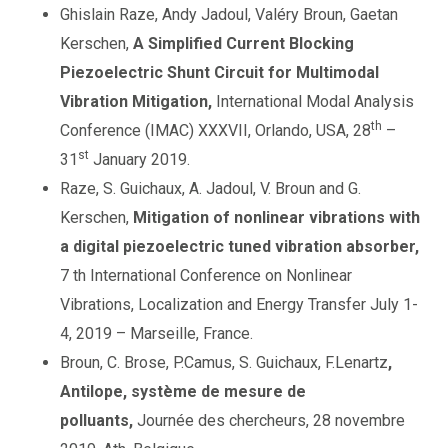
Ghislain Raze, Andy Jadoul, Valéry Broun, Gaetan
Kerschen,
A Simplified Current Blocking
Piezoelectric Shunt Circuit for Multimodal
Vibration Mitigation,
International Modal Analysis
th
Conference (IMAC) XXXVII, Orlando, USA, 28
–
st
31
January 2019.
Raze, S. Guichaux, A. Jadoul, V. Broun and G.
Kerschen,
Mitigation of nonlinear vibrations with
a digital piezoelectric tuned vibration absorber,
7 th International Conference on Nonlinear
Vibrations, Localization and Energy Transfer July 1-
4, 2019 – Marseille, France.
Broun, C. Brose, P.Camus, S. Guichaux, F.Lenartz
,
Antilope, système de mesure de
polluants,
Journée des chercheurs, 28 novembre