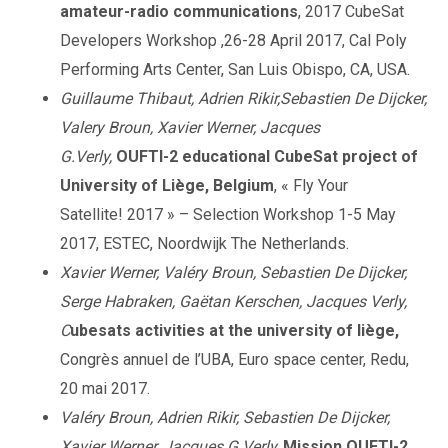
amateur-radio communications
, 2017 CubeSat
Developers Workshop ,26-28 April 2017, Cal Poly
Performing Arts Center, San Luis Obispo, CA, USA.
Guillaume Thibaut, Adrien Rikir,Sebastien De Dijcker,
Valery Broun, Xavier Werner, Jacques
G.Verly,
OUFTI-2 educational CubeSat project of
University of Liège, Belgium
, « Fly Your
Satellite! 2017 » – Selection Workshop 1-5 May
2017, ESTEC, Noordwijk The Netherlands.
Xavier Werner, Valéry Broun, Sebastien De Dijcker,
Serge Habraken, Gaëtan Kerschen, Jacques Verly,
C
ubesats activities at the university of liège,
Congrès annuel de l’UBA, Euro space center, Redu,
20 mai 2017.
Valéry Broun, Adrien Rikir, Sebastien De Dijcker,
Xavier Werner, Jacques G.Verly,
Mission OUFTI-2,