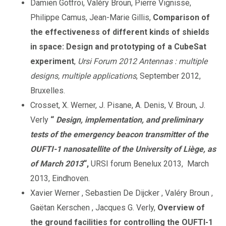
Damien Gotfroi, Valéry Broun, Pierre Vignisse,
Philippe Camus, Jean-Marie Gillis,
Comparison of
the effectiveness of different kinds of shields
in space: Design and prototyping of a CubeSat
experiment
,
Ursi Forum 2012 Antennas :
multiple
designs, multiple applications
, September 2012,
Bruxelles.
Crosset, X. Werner, J. Pisane, A. Denis, V. Broun, J.
Verly
“
Design, implementation, and preliminary
tests of the emergency beacon transmitter of the
OUFTI-1 nanosatellite of the University of Liège, as
of March 2013
“,
URSI forum Benelux 2013, March
2013, Eindhoven.
Xavier Werner , Sebastien De Dijcker , Valéry Broun ,
Gaëtan Kerschen , Jacques G. Verly,
Overview of
the ground facilities for controlling the OUFTI-1