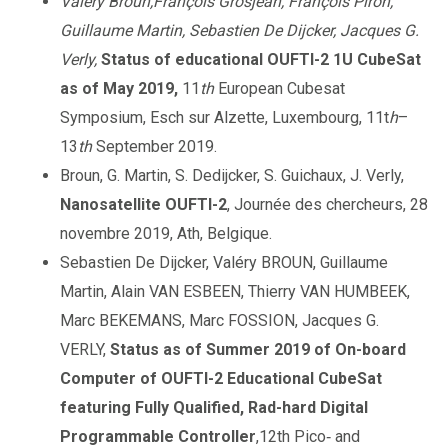
Valéry Broun,François Grosjean, François Piron,
Guillaume Martin, Sebastien De Dijcker, Jacques G.
Verly,
Status of educational OUFTI-2 1U CubeSat
as of May 2019,
11
th
European Cubesat
Symposium, Esch sur Alzette, Luxembourg, 11t
h
–
13
th
September 2019.
Broun, G. Martin, S. Dedijcker, S. Guichaux, J. Verly,
Nanosatellite OUFTI-2
, Journée des chercheurs, 28
novembre 2019, Ath, Belgique.
Sebastien De Dijcker, Valéry BROUN, Guillaume
Martin, Alain VAN ESBEEN, Thierry VAN HUMBEEK,
Marc BEKEMANS, Marc FOSSION, Jacques G.
VERLY,
Status as of Summer 2019 of On-board
Computer of OUFTI-2 Educational CubeSat
featuring Fully Qualified, Rad-hard Digital
Programmable Controller
,12th Pico‐ and