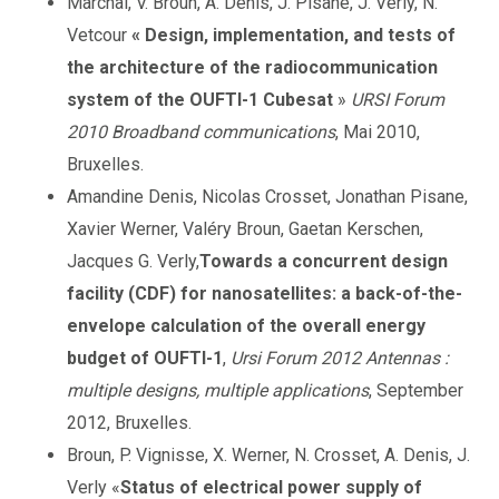
Marchal, V. Broun, A. Denis, J. Pisane, J. Verly, N.
Vetcour
« Design, implementation, and tests of
the architecture of the radiocommunication
system of the OUFTI-1 Cubesat
»
URSI Forum
2010 Broadband communications
, Mai 2010,
Bruxelles.
Amandine Denis, Nicolas Crosset, Jonathan Pisane,
Xavier Werner, Valéry Broun, Gaetan Kerschen,
Jacques G. Verly,
Towards a concurrent design
facility (CDF) for nanosatellites: a back-of-the-
envelope calculation of the overall energy
budget of OUFTI-1
,
Ursi Forum 2012 Antennas :
multiple designs, multiple applications
, September
2012, Bruxelles.
Broun, P. Vignisse, X. Werner, N. Crosset, A. Denis, J.
Verly «
Status of electrical power supply of