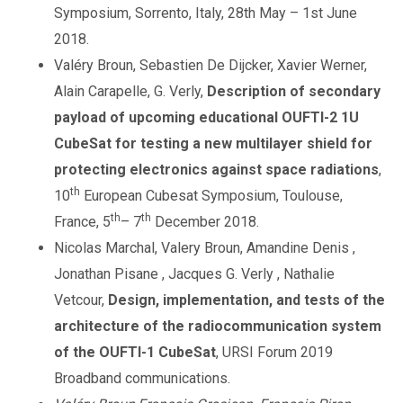
Symposium, Sorrento, Italy, 28th May – 1st June
2018.
Valéry Broun, Sebastien De Dijcker, Xavier Werner,
Alain Carapelle, G. Verly,
Description of secondary
payload of upcoming educational OUFTI-2 1U
CubeSat for testing a new multilayer shield for
protecting electronics against space radiations
,
th
10
European Cubesat Symposium, Toulouse,
th
th
France, 5
– 7
December 2018.
Nicolas Marchal, Valery Broun, Amandine Denis ,
Jonathan Pisane , Jacques G. Verly , Nathalie
Vetcour,
Design, implementation, and tests of the
architecture of the radiocommunication system
of the OUFTI-1 CubeSat
, URSI Forum 2019
Broadband communications.