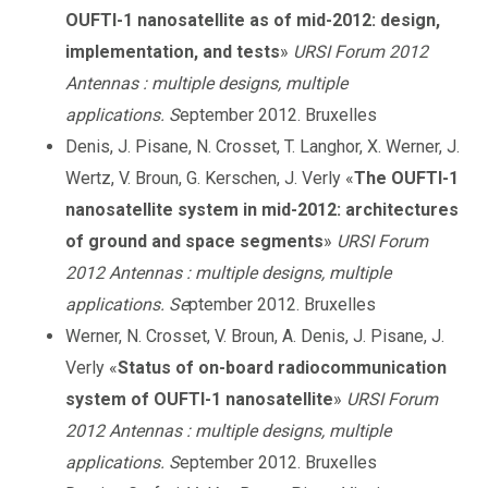
OUFTI-1 nanosatellite as of mid-2012: design,
implementation, and tests
»
URSI Forum 2012
Antennas : multiple designs, multiple
applications. S
eptember 2012. Bruxelles
Denis, J. Pisane, N. Crosset, T. Langhor, X. Werner, J.
Wertz, V. Broun, G. Kerschen, J. Verly «
The OUFTI-1
nanosatellite system in mid-2012: architectures
of ground and space segments
»
URSI Forum
2012 Antennas : multiple designs, multiple
applications. Se
ptember 2012. Bruxelles
Werner, N. Crosset, V. Broun, A. Denis, J. Pisane, J.
Verly «
Status of on-board radiocommunication
system of OUFTI-1 nanosatellite
»
URSI Forum
2012 Antennas : multiple designs, multiple
applications. S
eptember 2012. Bruxelles