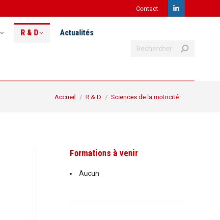
Contact
LinkedIn
Recherche
& D
Actualités
Postuler
page
R & D
Actualités
:
Recherche
opens
:
in
new
Vous êtes ici :
Accueil
R & D
Sciences de la motricité
window
Formations à venir
Aucun