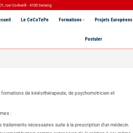
01, rue Cockerill - 4100 Seraing
Le CeCoTePe
Formations
Projets Européens
R 
cueil
Le CeCoTePe
Formations
Projets Européens
Postuler
 formations de kinésithérapeute, de psychomotricien et
̀mes :
des traitements nécessaires suite à la prescription d’un médecin.