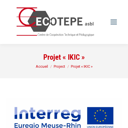
Projet « IKIC »
Vous êtes ici :
Accueil
Project
Projet « IKIC »