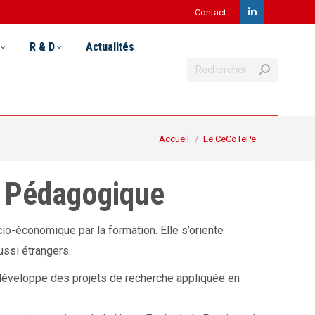
Contact
LinkedIn
Recherche
& D
Actualités
Postuler
page
R & D
Actualités
:
Recherche
opens
:
in
new
Vous êtes ici :
Accueil
Le CeCoTePe
window
t Pédagogique
o-économique par la formation. Elle s’oriente
ussi étrangers.
développe des projets de recherche appliquée en