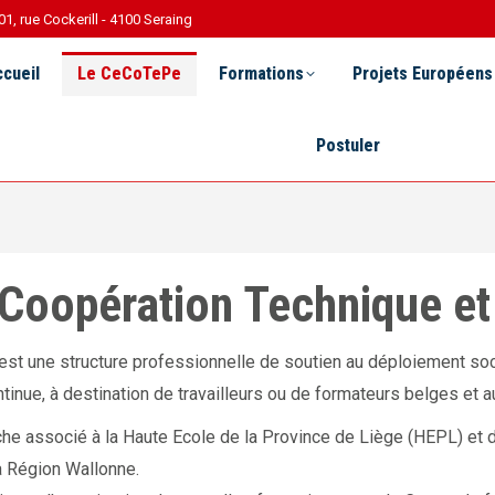
01, rue Cockerill - 4100 Seraing
Le CeCoTePe
Formations
Projets Européens
R 
cueil
Le CeCoTePe
Formations
Projets Européens
Postuler
 Coopération Technique e
t une structure professionnelle de soutien au déploiement soci
inue, à destination de travailleurs ou de formateurs belges et a
e associé à la Haute Ecole de la Province de Liège (HEPL) et 
la Région Wallonne.