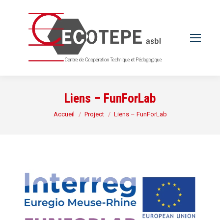
Liens – FunForLab
Vous êtes ici :
Accueil
Project
Liens – FunForLab