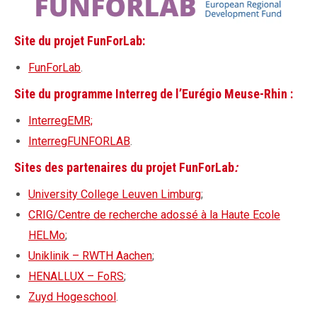
Site du projet FunForLab:
FunForLab
.
Site du programme Interreg de l’Eurégio Meuse-Rhin :
InterregEMR;
InterregFUNFORLAB
.
Sites des partenaires du projet FunForLab
:
University College Leuven Limburg
;
CRIG/Centre de recherche adossé à la Haute Ecole
HELMo
;
Uniklinik – RWTH Aachen
;
HENALLUX – FoRS
;
Zuyd Hogeschool
.