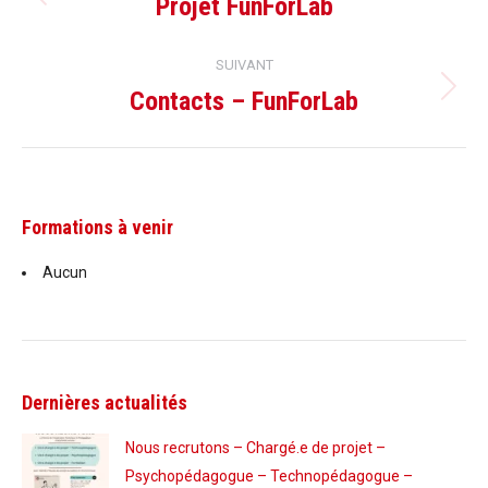
de
Projet FunForLab
Onglet
précédent
commentaire
SUIVANT
Contacts – FunForLab
Projets
similaires
Formations à venir
Aucun
Dernières actualités
Nous recrutons – Chargé.e de projet –
Psychopédagogue – Technopédagogue –