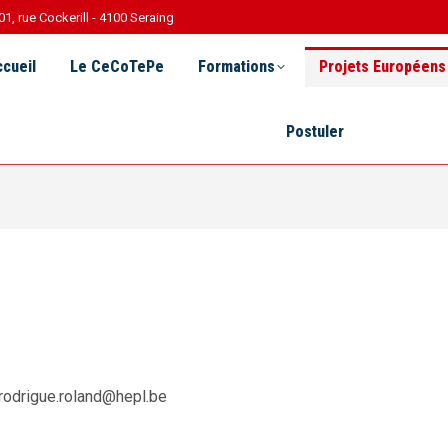
01, rue Cockerill - 4100 Seraing
Le CeCoTePe
Formations
Projets Européens
R 
cueil
Le CeCoTePe
Formations
Projets Européens
Postuler
 rodrigue.roland@hepl.be