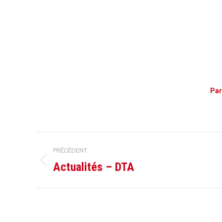
Par
Navigation
PRÉCÉDENT
de
Actualités – DTA
Onglet
précédent
commentaire