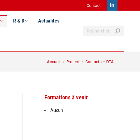
Contact
LinkedIn
Recherche
& D
Actualités
Postuler
page
R & D
Actualités
:
Recherche
opens
:
in
new
Vous êtes ici :
Accueil
Project
Contacts – DTA
window
Formations à venir
Aucun