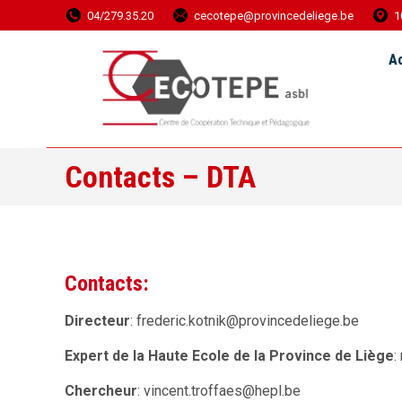
04/279.35.20
cecotepe@provincedeliege.be
1
Accueil
Ac
Contacts – DTA
Contacts:
Directeur
: frederic.kotnik@provincedeliege.be
Expert de la Haute Ecole de la Province de Liège
:
Chercheur
: vincent.troffaes@hepl.be