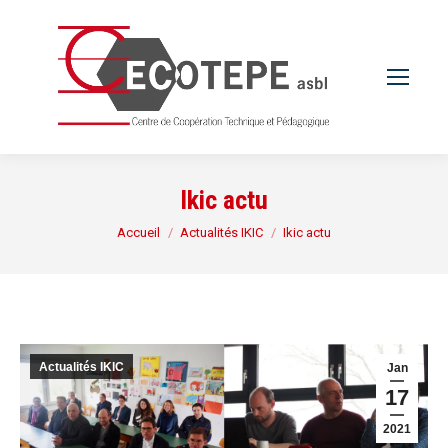
Ikic actu
Vous êtes ici :
Accueil
Actualités IKIC
Ikic actu
Actualités IKIC
Jan
17
2021