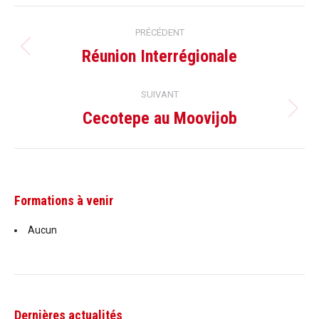
Navigation
PRÉCÉDENT
article
Réunion Interrégionale
Article
précédent
SUIVANT
:
Cecotepe au Moovijob
Article
suivant
:
Formations à venir
Aucun
Dernières actualités