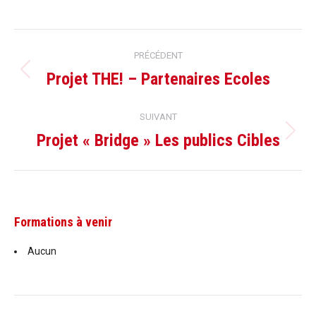
Navigation
PRÉCÉDENT
de
Projet THE! – Partenaires Ecoles
Onglet
précédent
commentaire
SUIVANT
Projet « Bridge » Les publics Cibles
Projets
similaires
Formations à venir
Aucun