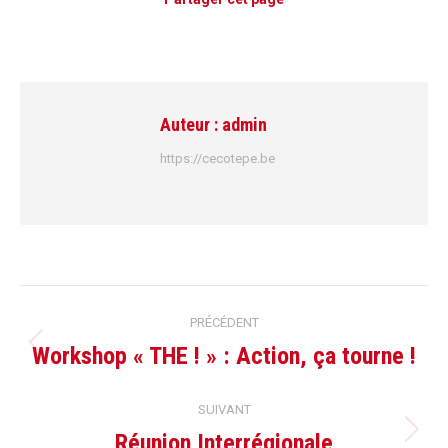
Auteur :
admin
https://cecotepe.be
Navigation
PRÉCÉDENT
article
Workshop « THE ! » : Action, ça tourne !
Article
précédent
SUIVANT
:
Réunion Interrégionale
Article