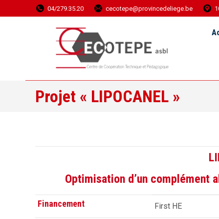
04/279.35.20
cecotepe@provincedeliege.be
1
Accueil
Ac
Projet « LIPOCANEL »
L
Optimisation d’un complément ali
Financement
First HE