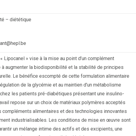
té – diététique
ihant@hepl.be
t « Lipocanel » vise à la mise au point d’un complément
 à augmenter la biodisponibilité et la stabilité de principes
turelle. Le bénéfice escompté de cette formulation alimentaire
 régulation de la glycémie et au maintien d’un métabolisme
 chez les patients pré-diabétiques présentant une insulino-
ravail repose sur un choix de matériaux polymères acceptés
s compléments alimentaires et des technologies innovantes
lement industrialisables. Les conditions de mise en œuvre sont
rantir un mélange intime des actifs et des excipients, une