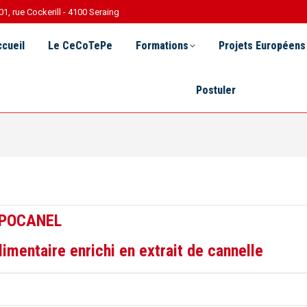
01, rue Cockerill - 4100 Seraing
Le CeCoTePe
Formations
Projets Européens
R 
cueil
Le CeCoTePe
Formations
Projets Européens
Postuler
IPOCANEL
mentaire enrichi en extrait de cannelle