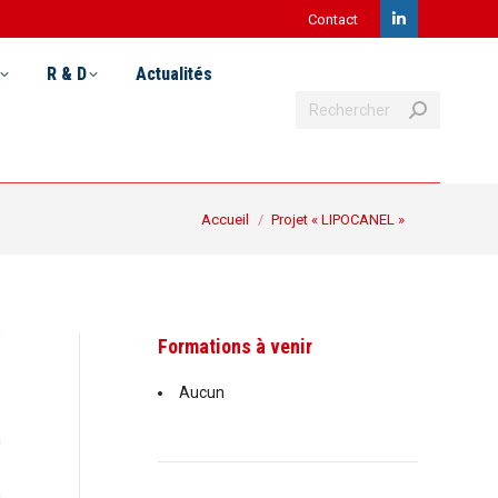
Contact
LinkedIn
Recherche
& D
Actualités
Postuler
page
R & D
Actualités
:
Recherche
opens
:
in
new
Vous êtes ici :
Accueil
Projet « LIPOCANEL »
window
Formations à venir
Aucun