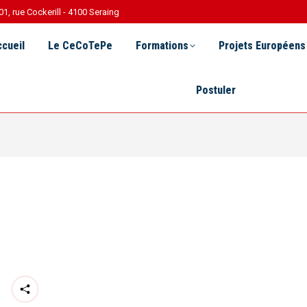
01, rue Cockerill - 4100 Seraing
Le CeCoTePe
Formations
Projets Européens
R 
cueil
Le CeCoTePe
Formations
Projets Européens
Postuler