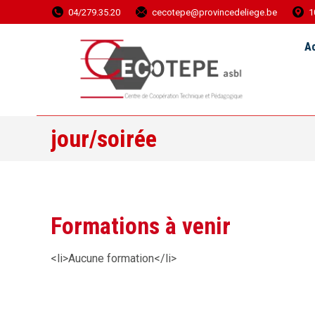
04/279.35.20
cecotepe@provincedeliege.be
1
Accueil
Ac
jour/soirée
Formations à venir
<li>Aucune formation</li>