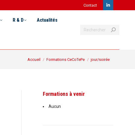
Contact
LinkedIn
Recherche
& D
Actualités
Postuler
page
R & D
Actualités
:
Recherche
opens
:
in
new
Vous êtes ici :
Accueil
Formations CeCoTePe
jour/soirée
window
Formations à venir
Aucun