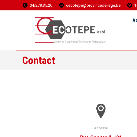
04/279.35.20
cecotepe@provincedeliege.be
1
Accueil
Ac
Contact
Adresse