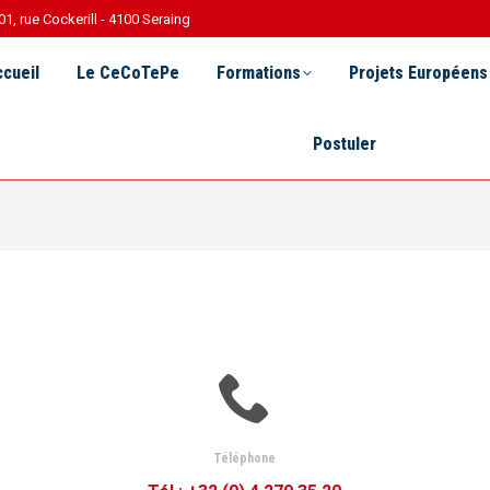
01, rue Cockerill - 4100 Seraing
Le CeCoTePe
Formations
Projets Européens
R 
cueil
Le CeCoTePe
Formations
Projets Européens
Postuler
Téléphone