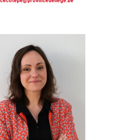
cecotepe@provincedeliege.be